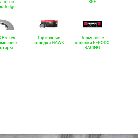
лангов
SRF
odridge
 Brakes
Тормозные
Тормозные
рмозные
колодки HAWK
колодки FERODO
роторы
RACING