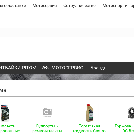
я о доставке
Мотосервис
Сотрудничество
Мотоспорт и па
ИТБАЙКИ PITOM
МОТОСЕРВИС
Бренды
ема
мплекты
Суппорты и
Тормозная
Тормозны
ированных
ремкомплекты
жидкость Castrol
DC Br