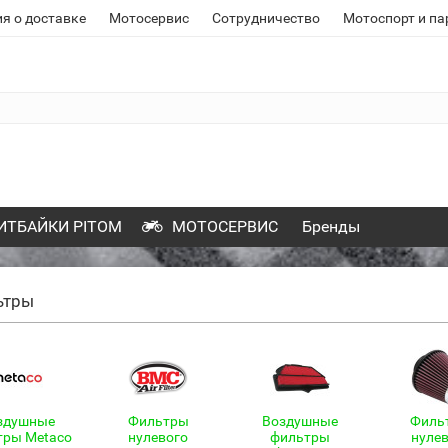
я о доставке
Мотосервис
Сотрудничество
Мотоспорт и па
ИТБАЙКИ PITOM
МОТОСЕРВИС
Бренды
ьтры
здушные
Фильтры
Воздушные
Филь
тры Metaco
нулевого
фильтры
нуле