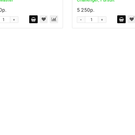
Master
Challenger; Pursuit
0р.
5 250р.
-
+
+