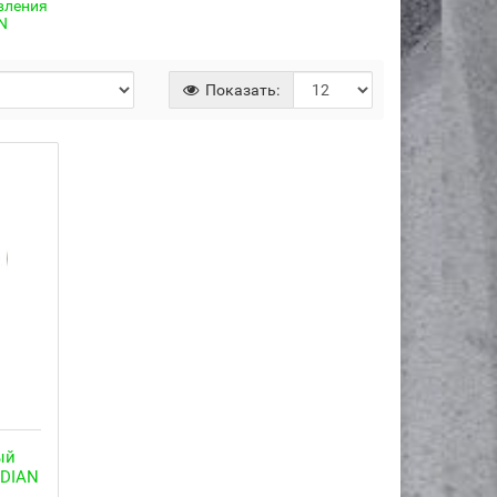
вления
N
Показать:
ый
NDIAN