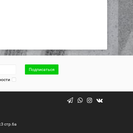
Подписаться
ности
к3 стр.6а