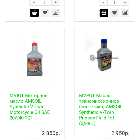
-
-
+
+
MVIQT Моторное
MVPQT Масло
масло AMSOIL
трансмиссионное
Synthetic V-Twin
(синтетика) AMSOIL
Motorcycle Oil SAE
Synthetic V-Twin
20W40 1QT
Primary Fluid 1qt
(0,946L)
2 850р.
2 950р.