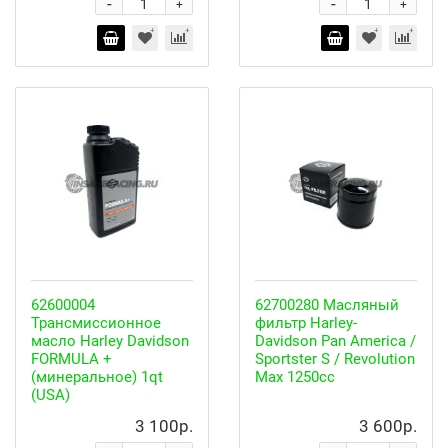
-
-
+
+
62600004
62700280 Масляный
Трансмиссионное
фильтр Harley-
масло Harley Davidson
Davidson Pan America /
FORMULA +
Sportster S / Revolution
(минеральное) 1qt
Max 1250cc
(USA)
3 100р.
3 600р.