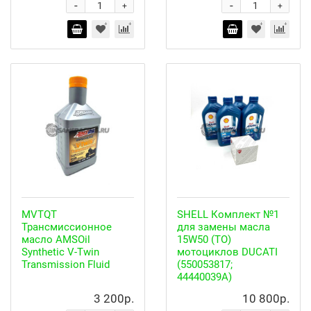
-
-
+
+
MVTQT
SHELL Комплект №1
Трансмиссионное
для замены масла
масло AMSOil
15W50 (ТО)
Synthetic V-Twin
мотоциклов DUCATI
Transmission Fluid
(550053817;
44440039A)
3 200р.
10 800р.