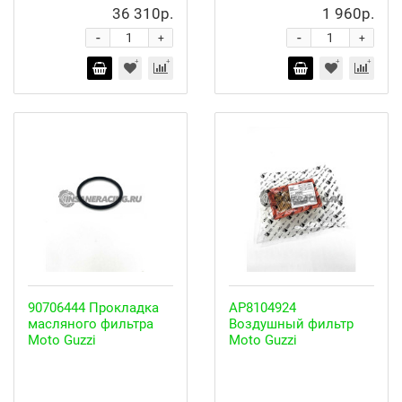
36 310р.
1 960р.
-
-
+
+
90706444 Прокладка
AP8104924
масляного фильтра
Воздушный фильтр
Moto Guzzi
Moto Guzzi