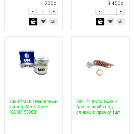
1 200р.
3 450р.
-
-
+
+
2328700 UFI Масляный
287174 Moto Guzzi /
фильтр Moto Guzzi
Aprilia шайба под
(GU30153000)
сливную пробку 1шт