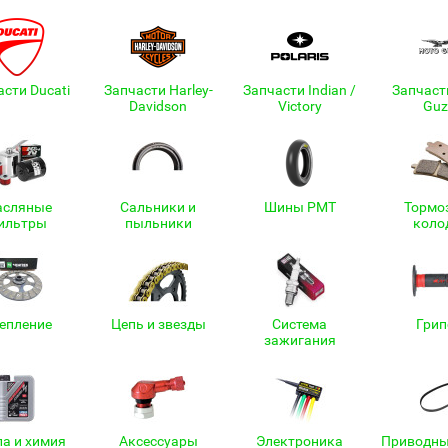
сти Ducati
Запчасти Harley-
Запчасти Indian /
Запчаст
Davidson
Victory
Guz
сляные
Сальники и
Шины PMT
Тормо
ильтры
пыльники
коло
епление
Цепь и звезды
Система
Гри
зажигания
а и химия
Аксессуары
Электроника
Приводны