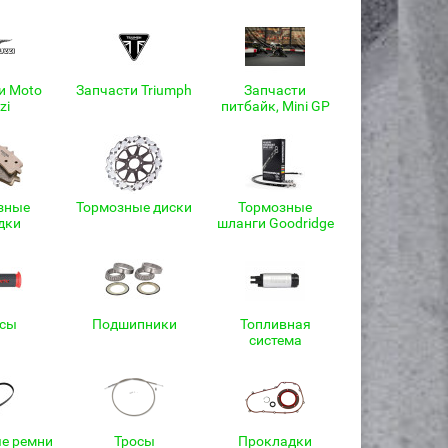
и Moto
Запчасти Triumph
Запчасти
zi
питбайк, Mini GP
зные
Тормозные диски
Тормозные
дки
шланги Goodridge
псы
Подшипники
Топливная
система
е ремни
Тросы
Прокладки