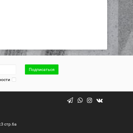
Подписаться
ности
к3 стр.6а