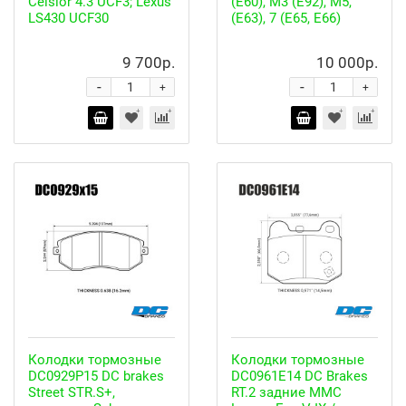
Celsior 4.3 UCF3; Lexus
(E60), M3 (E92), M5,
LS430 UCF30
(E63), 7 (E65, E66)
9 700р.
10 000р.
-
-
+
+
Колодки тормозные
Колодки тормозные
DC0929P15 DC brakes
DC0961E14 DC Brakes
Street STR.S+,
RT.2 задние MMC