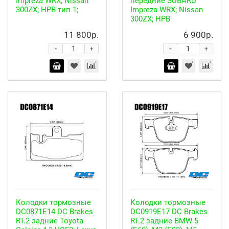
Impreza WRX; Nissan
передние SUBARU
300ZX; HPB тип 1;
Impreza WRX; Nissan
300ZX; HPB
11 800р.
6 900р.
-
-
+
+
Колодки тормозные
Колодки тормозные
DC0871E14 DC Brakes
DC0919E17 DC Brakes
RT.2 задние Toyota
RT.2 задние BMW 5