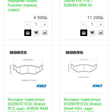
передние Subaru
Lancer Evo V-IX /
Forester, Impreza,
SUBARU WRX Sti
Legacy
6 500р.
11 200р.
-
-
+
+
Колодки тормозные
Колодки тормозные
DC0967E15 DC Brakes
DC0967R15 DC Brakes
RT.2, задн. DODGE RAM
Street HD+, задн.