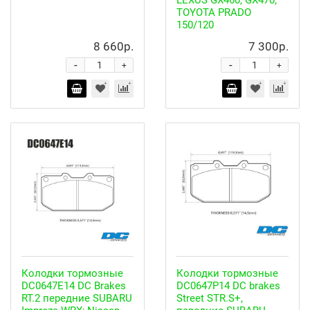
LEXUS GX460, GX470;
TOYOTA PRADO
150/120
8 660р.
7 300р.
-
-
+
+
Колодки тормозные
Колодки тормозные
DC0647E14 DC Brakes
DC0647P14 DC brakes
RT.2 передние SUBARU
Street STR.S+,