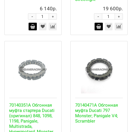
6 140р.
19 600р.
-
-
+
+
70140351A Обгонная
70140471A Обгонная
муфта стартера Ducati
муфта Ducati 797
(оригинал) 848, 1098,
Monster; Panigale V4;
1198, Panigale,
Scrambler
Multistrada,
Hypermotard, Monster,