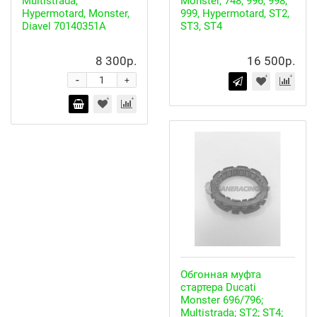
Multistrada,
Monster, 748, 996, 998,
Hypermotard, Monster,
999, Hypermotard, ST2,
Diavel 70140351A
ST3, ST4
8 300р.
16 500р.
-
+
Обгонная муфта
стартера Ducati
Monster 696/796;
Multistrada; ST2; ST4;