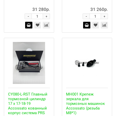
31 280р.
31 260р.
-
-
+
+
CY080-L-RST Главный
MH001 Крепеж
тормозной цилиндр
зеркала для
17 x 17-18-19
тормозных машинок
Accossato кованный
Accossato (резьба
корпус система PRS
М8*1)