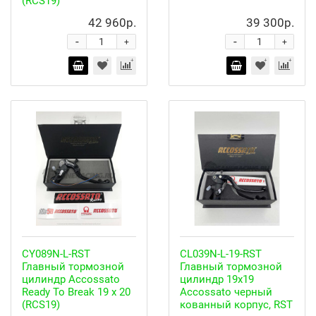
(RCS19)
42 960р.
39 300р.
-
-
+
+
CY089N-L-RST
CL039N-L-19-RST
Главный тормозной
Главный тормозной
цилиндр Accossato
цилиндр 19x19
Ready To Break 19 x 20
Accossato черный
(RCS19)
кованный корпус, RST